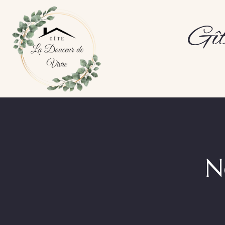
Gît
N